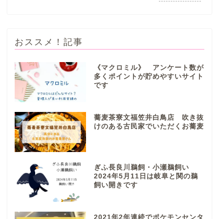
おススメ！記事
《マクロミル》 アンケート数が
多くポイントが貯めやすいサイト
です
ぎふまるけとは。
ぎふまるけ内の記事と写真
蕎麦茶寮文福笠井白鳥店 吹き抜
（画像）＆掲載情報につい
けのある古民家でいただくお蕎麦
ての注意事項など
岐阜地域
ぎふ長良川鵜飼・小瀬鵜飼い
2024年5月11日は岐阜と関の鵜
飼い開きです
岐阜市
各務原市
2021年2年連続でポケモンセンタ