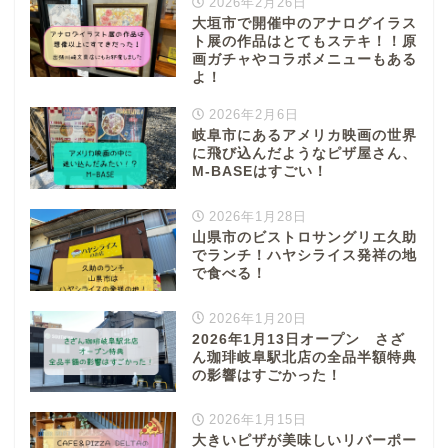
2026年2月26日
大垣市で開催中のアナログイラス
ト展の作品はとてもステキ！！原
画ガチャやコラボメニューもある
よ！
2026年2月6日
岐阜市にあるアメリカ映画の世界
に飛び込んだようなピザ屋さん、
M-BASEはすごい！
2026年1月28日
山県市のビストロサングリエ久助
でランチ！ハヤシライス発祥の地
で食べる！
2026年1月20日
2026年1月13日オープン さざ
ん珈琲岐阜駅北店の全品半額特典
の影響はすごかった！
2026年1月15日
大きいピザが美味しいリバーポー