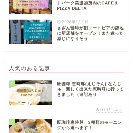
トパーク美濃加茂内のCAFE＆
PIZZA DELTA
2026年1月9日
さざん珈琲が旧ユートピアの跡地
に新店舗をオープン！また違った
感じになりそう
人気のある記事
1
匠珈琲 恵時尊(えじそん) なんじ
ゅ 新しく出来た恵時尊に行って
きました（追記あり
67001
view
2
匠珈琲恵時尊 3種類のモーニン
グから選べます！