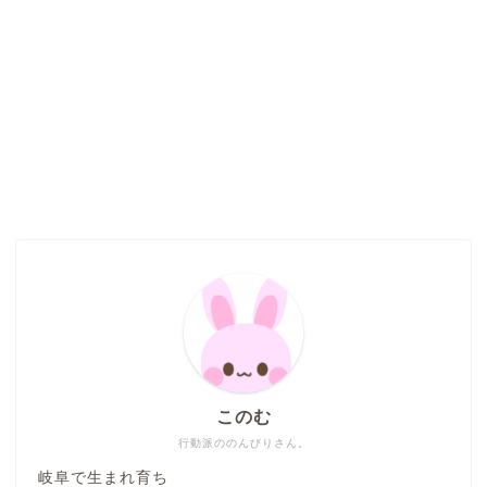
このむ
行動派ののんびりさん。
岐阜で生まれ育ち