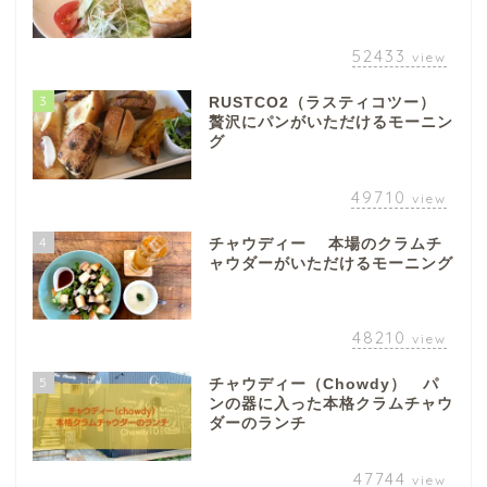
52433
view
3
RUSTCO2（ラスティコツー）
贅沢にパンがいただけるモーニン
グ
49710
view
4
チャウディー 本場のクラムチ
ャウダーがいただけるモーニング
48210
view
5
チャウディー（Chowdy） パ
ンの器に入った本格クラムチャウ
ダーのランチ
47744
view