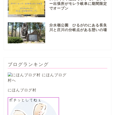
ー出張所がモレラ岐阜に期間限定
でオープン
本巣市
分水嶺公園 ひるがのにある長良
山県市
川と庄川の分岐点がある憩いの場
笠松町
西濃地域
ブログランキング
大垣市
海津市
にほんブログ村
関ケ原市
輪之内町