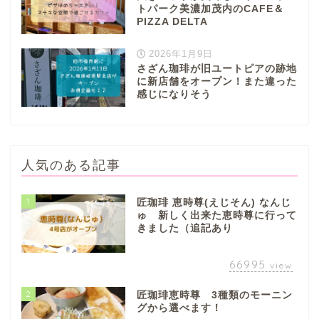
トパーク美濃加茂内のCAFE＆
PIZZA DELTA
2026年1月9日
さざん珈琲が旧ユートピアの跡地
に新店舗をオープン！また違った
感じになりそう
人気のある記事
1
匠珈琲 恵時尊(えじそん) なんじ
ゅ 新しく出来た恵時尊に行って
きました（追記あり
66995
view
2
匠珈琲恵時尊 3種類のモーニン
グから選べます！