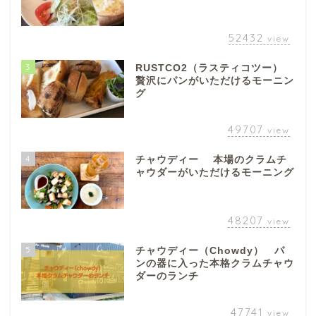
52432
view
3
RUSTCO2（ラスティコツー）
贅沢にパンがいただけるモーニン
グ
49707
view
4
チャウディー 本場のクラムチ
ャウダーがいただけるモーニング
48207
view
5
チャウディー（Chowdy） パ
ンの器に入った本格クラムチャウ
ダーのランチ
47741
view