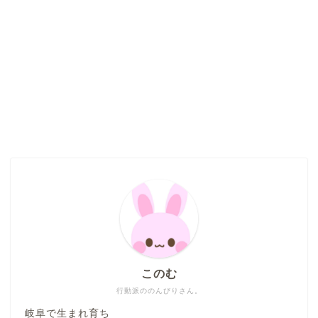
このむ
行動派ののんびりさん。
岐阜で生まれ育ち