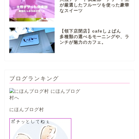
が厳選したフルーツを使った豪華
なスイーツ
本巣市
【領下店閉店】cafeしょぱん
山県市
多種類の選べるモーニングや、ラ
ンチが魅力のカフェ。
笠松町
西濃地域
ブログランキング
大垣市
海津市
にほんブログ村
関ケ原市
輪之内町