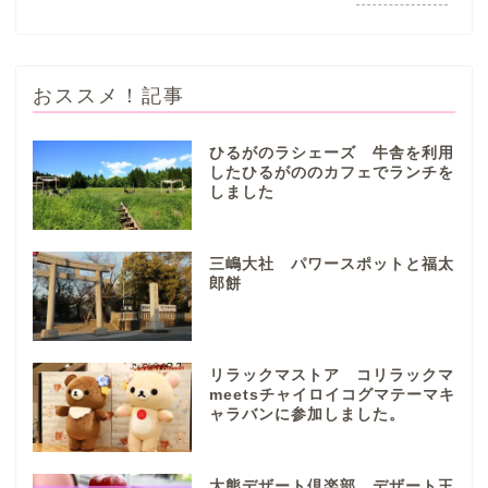
おススメ！記事
ひるがのラシェーズ 牛舎を利用
したひるがののカフェでランチを
しました
ぎふまるけとは。
ぎふまるけ内の記事と写真
三嶋大社 パワースポットと福太
（画像）＆掲載情報につい
郎餅
ての注意事項など
岐阜地域
リラックマストア コリラックマ
meetsチャイロイコグマテーマキ
ャラバンに参加しました。
岐阜市
各務原市
大熊デザート倶楽部 デザート王