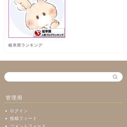
垂井町
神戸町
岐阜県ランキング
養老町
中濃地域
関市
美濃市
管理用
郡上市
ログイン
投稿フィード
コメントフィード
美濃加茂市