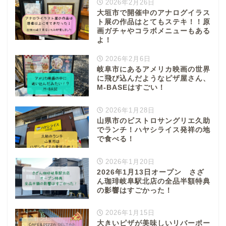
2026年2月26日
大垣市で開催中のアナログイラス
ト展の作品はとてもステキ！！原
画ガチャやコラボメニューもある
よ！
2026年2月6日
岐阜市にあるアメリカ映画の世界
に飛び込んだようなピザ屋さん、
M-BASEはすごい！
2026年1月28日
山県市のビストロサングリエ久助
でランチ！ハヤシライス発祥の地
で食べる！
2026年1月20日
2026年1月13日オープン さざ
ん珈琲岐阜駅北店の全品半額特典
の影響はすごかった！
2026年1月15日
大きいピザが美味しいリバーポー