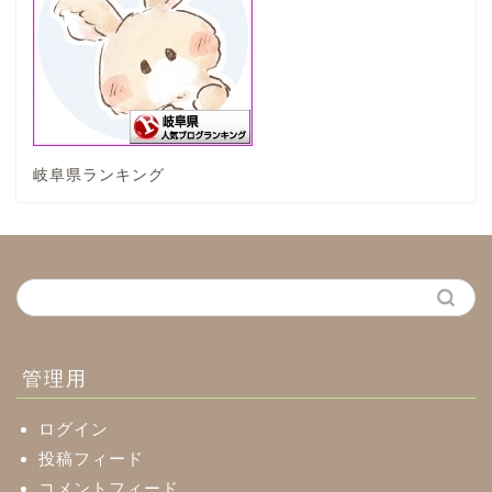
垂井町
神戸町
岐阜県ランキング
養老町
中濃地域
関市
美濃市
管理用
郡上市
ログイン
投稿フィード
コメントフィード
美濃加茂市