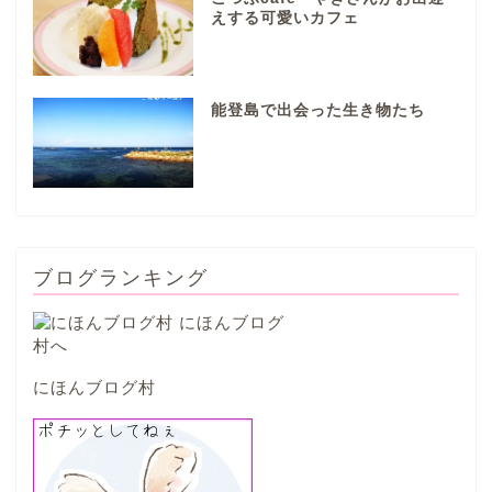
えする可愛いカフェ
本巣市
能登島で出会った生き物たち
山県市
笠松町
西濃地域
ブログランキング
大垣市
海津市
にほんブログ村
関ケ原市
輪之内町