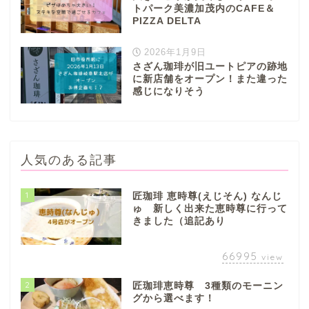
トパーク美濃加茂内のCAFE＆
PIZZA DELTA
2026年1月9日
さざん珈琲が旧ユートピアの跡地
に新店舗をオープン！また違った
感じになりそう
人気のある記事
1
匠珈琲 恵時尊(えじそん) なんじ
ゅ 新しく出来た恵時尊に行って
きました（追記あり
66995
view
2
匠珈琲恵時尊 3種類のモーニン
グから選べます！