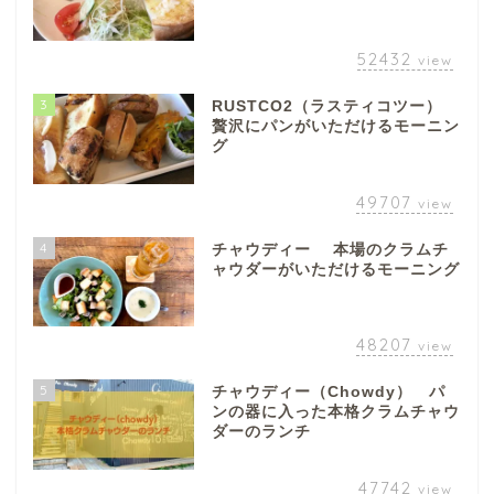
52432
view
3
RUSTCO2（ラスティコツー）
贅沢にパンがいただけるモーニン
グ
49707
view
4
チャウディー 本場のクラムチ
ャウダーがいただけるモーニング
48207
view
5
チャウディー（Chowdy） パ
ンの器に入った本格クラムチャウ
ダーのランチ
47742
view