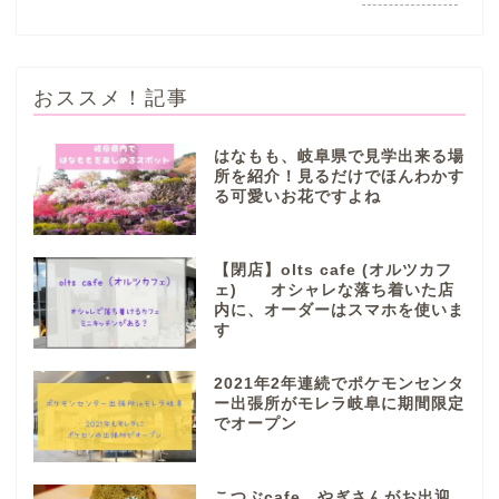
おススメ！記事
はなもも、岐阜県で見学出来る場
所を紹介！見るだけでほんわかす
る可愛いお花ですよね
ぎふまるけとは。
ぎふまるけ内の記事と写真
【閉店】olts cafe (オルツカフ
（画像）＆掲載情報につい
ェ) オシャレな落ち着いた店
ての注意事項など
内に、オーダーはスマホを使いま
す
岐阜地域
2021年2年連続でポケモンセンタ
ー出張所がモレラ岐阜に期間限定
でオープン
岐阜市
各務原市
こつぶcafe やぎさんがお出迎