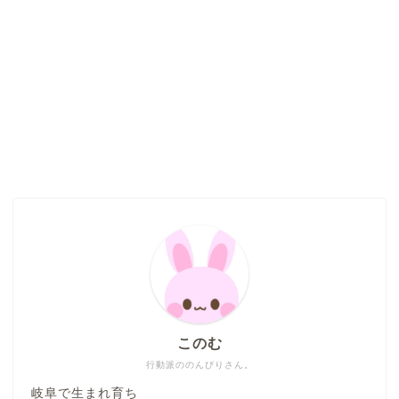
このむ
行動派ののんびりさん。
岐阜で生まれ育ち