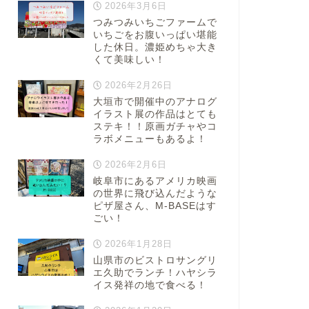
2026年3月6日
つみつみいちごファームで
いちごをお腹いっぱい堪能
した休日。濃姫めちゃ大き
くて美味しい！
2026年2月26日
大垣市で開催中のアナログ
イラスト展の作品はとても
ステキ！！原画ガチャやコ
ラボメニューもあるよ！
2026年2月6日
岐阜市にあるアメリカ映画
の世界に飛び込んだような
ピザ屋さん、M-BASEはす
ごい！
2026年1月28日
山県市のビストロサングリ
エ久助でランチ！ハヤシラ
イス発祥の地で食べる！