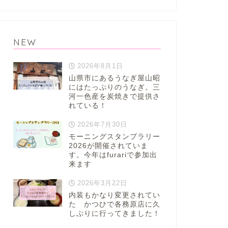
NEW
2026年8月1日
山県市にあるうなぎ屋山昭
にはたっぷりのうなぎ。三
河一色産を炭焼きで提供さ
れている！
2026年7月30日
モーニングスタンプラリー
2026が開催されていま
す。今年はfurariで参加出
来ます
2026年3月22日
内装もかなり変更されてい
た かつひで各務原店に久
しぶりに行ってきました！