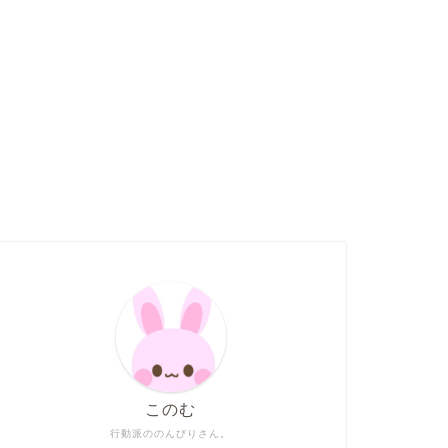
このむ
行動派ののんびりさん。