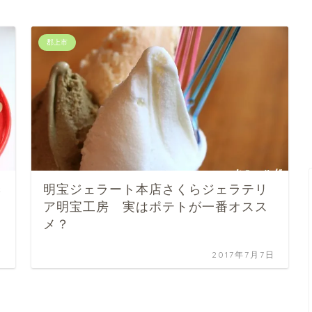
郡上市
季
明宝ジェラート本店さくらジェラテリ
ア明宝工房 実はポテトが一番オスス
メ？
日
2017年7月7日