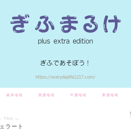
岐阜地域
西濃地域
中濃地域
東濃地域
― TAG ―
ェラート