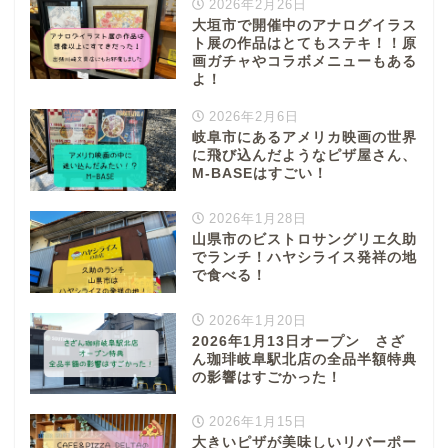
2026年2月26日
大垣市で開催中のアナログイラス
ト展の作品はとてもステキ！！原
画ガチャやコラボメニューもある
よ！
2026年2月6日
岐阜市にあるアメリカ映画の世界
に飛び込んだようなピザ屋さん、
M-BASEはすごい！
2026年1月28日
山県市のビストロサングリエ久助
でランチ！ハヤシライス発祥の地
で食べる！
2026年1月20日
2026年1月13日オープン さざ
ん珈琲岐阜駅北店の全品半額特典
の影響はすごかった！
2026年1月15日
大きいピザが美味しいリバーポー