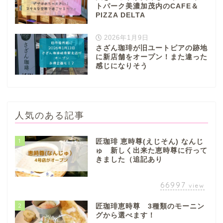
トパーク美濃加茂内のCAFE＆
PIZZA DELTA
2026年1月9日
さざん珈琲が旧ユートピアの跡地
に新店舗をオープン！また違った
感じになりそう
人気のある記事
1
匠珈琲 恵時尊(えじそん) なんじ
ゅ 新しく出来た恵時尊に行って
きました（追記あり
66997
view
2
匠珈琲恵時尊 3種類のモーニン
グから選べます！