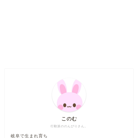
このむ
行動派ののんびりさん。
岐阜で生まれ育ち