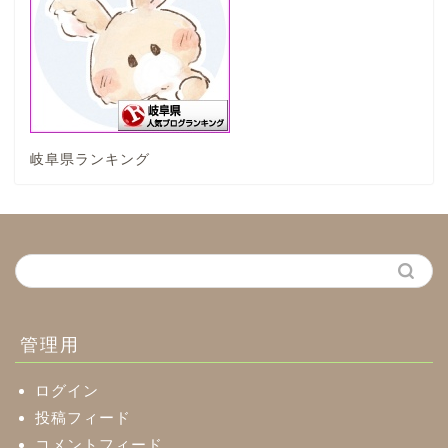
垂井町
神戸町
岐阜県ランキング
養老町
中濃地域
関市
美濃市
管理用
郡上市
ログイン
投稿フィード
コメントフィード
美濃加茂市