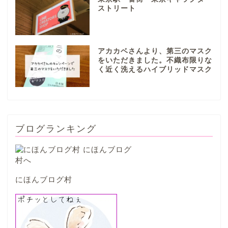
ストリート
本巣市
アカカベさんより、第三のマスク
山県市
をいただきました。不織布限りな
く近く洗えるハイブリッドマスク
笠松町
西濃地域
ブログランキング
大垣市
海津市
にほんブログ村
関ケ原市
輪之内町