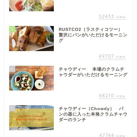
52433
view
3
RUSTCO2（ラスティコツー）
贅沢にパンがいただけるモーニン
グ
49707
view
4
チャウディー 本場のクラムチ
ャウダーがいただけるモーニング
48210
view
5
チャウディー（Chowdy） パ
ンの器に入った本格クラムチャウ
ダーのランチ
47744
view