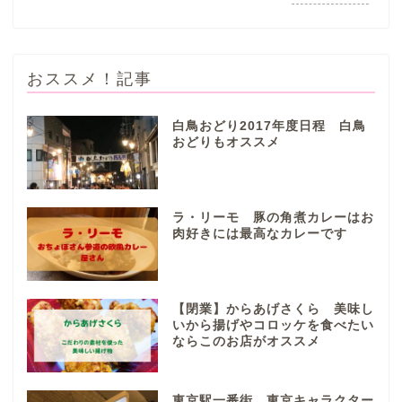
おススメ！記事
白鳥おどり2017年度日程 白鳥
おどりもオススメ
ぎふまるけとは。
ぎふまるけ内の記事と写真
ラ・リーモ 豚の角煮カレーはお
（画像）＆掲載情報につい
肉好きには最高なカレーです
ての注意事項など
岐阜地域
【閉業】からあげさくら 美味し
いから揚げやコロッケを食べたい
ならこのお店がオススメ
岐阜市
各務原市
東京駅一番街 東京キャラクター